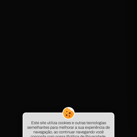
Este site utiliza cookies e outras tecnologias
semelhantes para melhorar a sua experiência de
navegação, ao continuar navegando você
© 2025 - LC Advocacia Especializada
concorda com nossa Política de Privacidade.