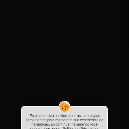
Este site utiliza cookies e outras tecnologias
semelhantes para melhorar a sua experiência de
navegação, ao continuar navegando você
© 2025 - LC Advocacia Especializada
concorda com nossa Política de Privacidade.